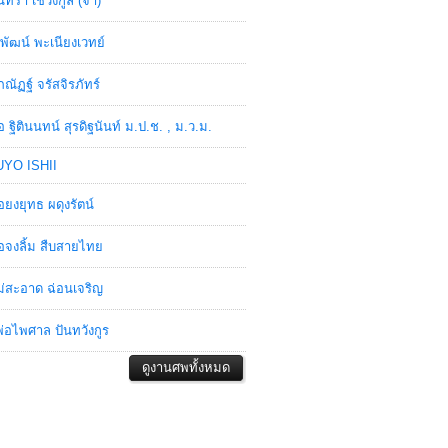
ินทรา เชวงกูล (จ๋า)
พัฒน์ พะเนียงเวทย์
ภณัฏฐ์ จรัสจิรภัทร์
อ ฐิตินนทน์ สุรดิฐนันท์ ม.ป.ช. , ม.ว.ม.
YO ISHII
อยงยุทธ ผดุงรัตน์
อจงลิ้ม สืบสายไทย
่สะอาด ฉ่อนเจริญ
่อไพศาล ปันทวังกูร