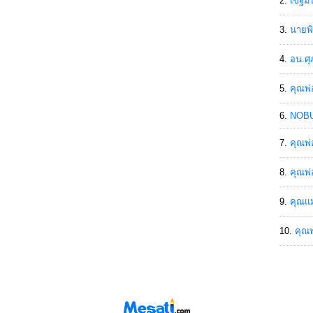
เขฐ์ม
นายพิ
อน.ศุ
คุณพ่
NOBU
คุณพ่
คุณพ่
คุณแม
คุณพ