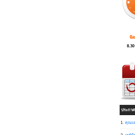
จั
8.30
ประกาศ
คุณแม