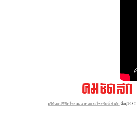
บริษัทแปซิฟิคโทรคมนาคมและโทรศัพท์ จำกัด
ที่อยู่16