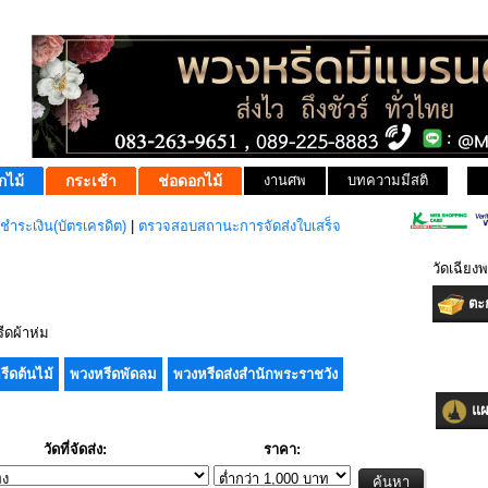
กไม้
กระเช้า
ช่อดอกไม้
งานศพ
บทความมีสติ
ชำระเงิน(บัตรเครดิต)
|
ตรวจสอบสถานะการจัดส่งใบเสร็จ
วัดเฉียง
ตะก
ดผ้าห่ม
รีดต้นไม้
พวงหรีดพัดลม
พวงหรีดส่งสำนักพระราชวัง
แผน
วัดที่จัดส่ง:
ราคา: