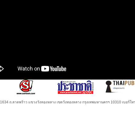
32-1634 ถ.ลาดพร้าว แขวงวังทองหลาง เขตวังทองหลาง กรุงเทพมหานครฯ 10310 เบอร์โทร