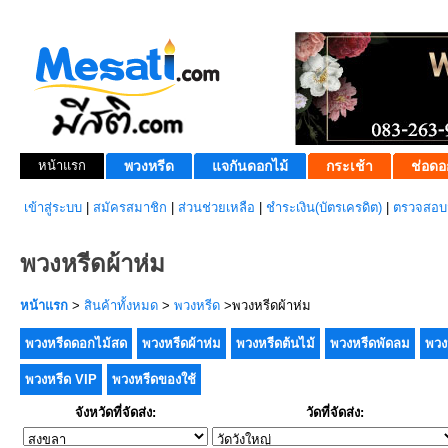
หน้าแรก
พวงหรีด
แจกันดอกไม้
กระเช้า
ช่อดอ
เข้าสู่ระบบ
|
สมัครสมาชิก
|
ส่วนช่วยเหลือ
|
ชำระเงิน(บัตรเครดิต)
|
ตรวจสอบส
พวงหรีดผ้าห่ม
หน้าแรก
>
สินค้าทั้งหมด
>
พวงหรีด
>พวงหรีดผ้าห่ม
พวงหรีดดอกไม้สด
พวงหรีดผ้าห่ม
พวงหรีดต้นไม้
พวงหรีดพัดลม
พวง
พวงหรีด VIP
พวงหรีดของใช้
จังหวัดที่จัดส่ง:
วัดที่จัดส่ง: