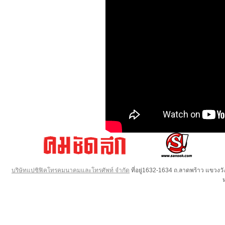
บริษัทแปซิฟิคโทรคมนาคมและโทรศัพท์ จำกัด
ที่อยู่1632-1634 ถ.ลาดพร้าว แขวง