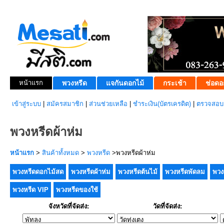
หน้าแรก
พวงหรีด
แจกันดอกไม้
กระเช้า
ช่อดอ
เข้าสู่ระบบ
|
สมัครสมาชิก
|
ส่วนช่วยเหลือ
|
ชำระเงิน(บัตรเครดิต)
|
ตรวจสอบส
พวงหรีดผ้าห่ม
หน้าแรก
>
สินค้าทั้งหมด
>
พวงหรีด
>พวงหรีดผ้าห่ม
พวงหรีดดอกไม้สด
พวงหรีดผ้าห่ม
พวงหรีดต้นไม้
พวงหรีดพัดลม
พวง
พวงหรีด VIP
พวงหรีดของใช้
จังหวัดที่จัดส่ง:
วัดที่จัดส่ง: