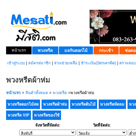
หน้าแรก
พวงหรีด
แจกันดอกไม้
กระเช้า
ช่อดอ
เข้าสู่ระบบ
|
สมัครสมาชิก
|
ส่วนช่วยเหลือ
|
ชำระเงิน(บัตรเครดิต)
|
ตรวจสอบส
พวงหรีดผ้าห่ม
หน้าแรก
>
สินค้าทั้งหมด
>
พวงหรีด
>พวงหรีดผ้าห่ม
พวงหรีดดอกไม้สด
พวงหรีดผ้าห่ม
พวงหรีดต้นไม้
พวงหรีดพัดลม
พวง
พวงหรีด VIP
พวงหรีดของใช้
จังหวัดที่จัดส่ง:
วัดที่จัดส่ง: