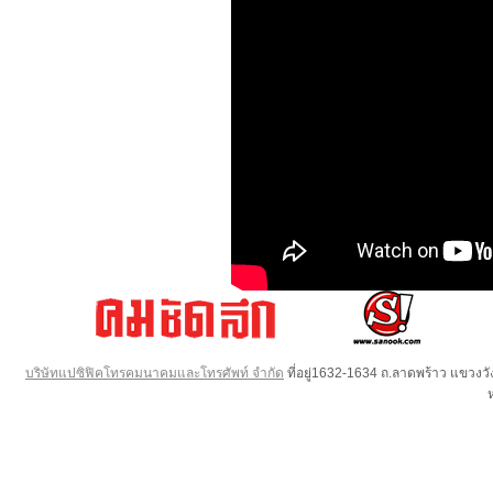
บริษัทแปซิฟิคโทรคมนาคมและโทรศัพท์ จำกัด
ที่อยู่1632-1634 ถ.ลาดพร้าว แขวง