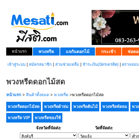
หน้าแรก
พวงหรีด
แจกันดอกไม้
กระเช้า
ช่อดอ
เข้าสู่ระบบ
|
สมัครสมาชิก
|
ส่วนช่วยเหลือ
|
ชำระเงิน(บัตรเครดิต)
|
ตรวจสอบส
พวงหรีดดอกไม้สด
หน้าแรก
>
สินค้าทั้งหมด
>
พวงหรีด
>พวงหรีดดอกไม้สด
พวงหรีดดอกไม้สด
พวงหรีดผ้าห่ม
พวงหรีดต้นไม้
พวงหรีดพัดลม
พวง
พวงหรีด VIP
พวงหรีดของใช้
จังหวัดที่จัดส่ง:
วัดที่จัดส่ง: