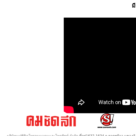
ม
บริษัทแปซิฟิคโทรคมนาคมและโทรศัพท์ จำกัด
ที่อยู่1632-1634 ถ.ลาดพร้าว แขวง