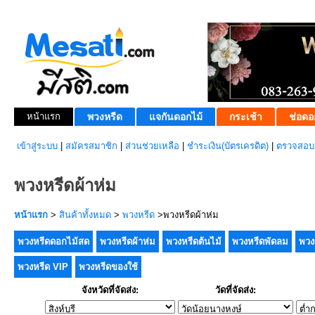
หน้าแรก
พวงหรีด
แจกันดอกไม้
กระเช้า
ช่อดอ
เข้าสู่ระบบ
|
สมัครสมาชิก
|
ส่วนช่วยเหลือ
|
ชำระเงิน(บัตรเครดิต)
|
ตรวจสอบส
พวงหรีดผ้าห่ม
หน้าแรก
>
สินค้าทั้งหมด
>
พวงหรีด
>พวงหรีดผ้าห่ม
พวงหรีดดอกไม้สด
พวงหรีดผ้าห่ม
พวงหรีดต้นไม้
พวงหรีดพัดลม
พวง
พวงหรีด VIP
พวงหรีดของใช้
จังหวัดที่จัดส่ง:
วัดที่จัดส่ง: