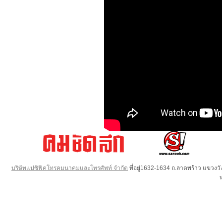
บริษัทแปซิฟิคโทรคมนาคมและโทรศัพท์ จำกัด
ที่อยู่1632-1634 ถ.ลาดพร้าว แขวง