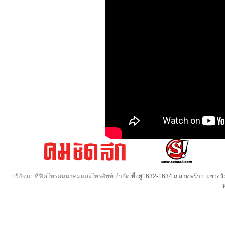
บริษัทแปซิฟิคโทรคมนาคมและโทรศัพท์ จำกัด
ที่อยู่1632-1634 ถ.ลาดพร้าว แขวง