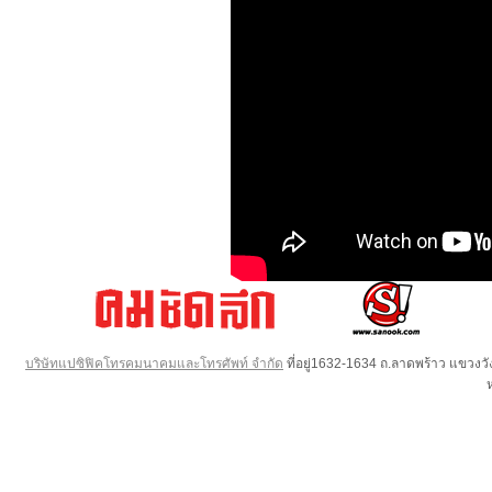
บริษัทแปซิฟิคโทรคมนาคมและโทรศัพท์ จำกัด
ที่อยู่1632-1634 ถ.ลาดพร้าว แขวง