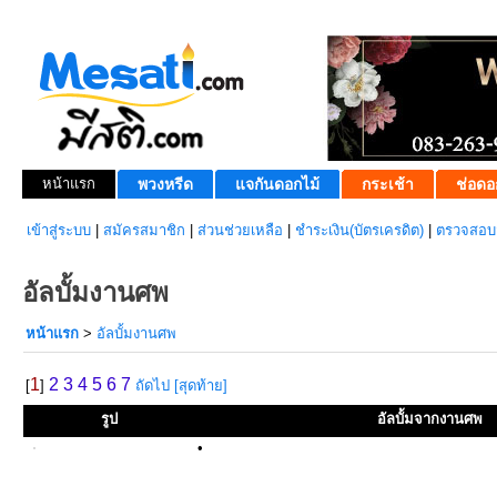
หน้าแรก
พวงหรีด
แจกันดอกไม้
กระเช้า
ช่อดอ
เข้าสู่ระบบ
|
สมัครสมาชิก
|
ส่วนช่วยเหลือ
|
ชำระเงิน(บัตรเครดิต)
|
ตรวจสอบส
อัลบั้มงานศพ
หน้าแรก
>
อัลบั้มงานศพ
1
2
3
4
5
6
7
[
]
ถัดไป
[สุดท้าย]
รูป
อัลบั้มจากงานศพ
•