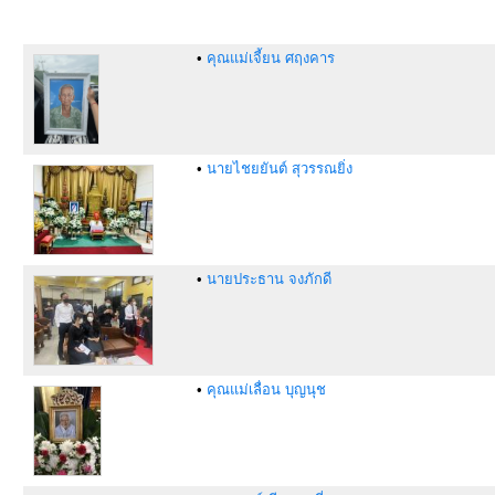
•
คุณแม่เจี้ยน ศฤงคาร
•
นายไชยยันต์ สุวรรณยิ่ง
•
นายประธาน จงภักดี
•
คุณแม่เลื่อน บุญนุช