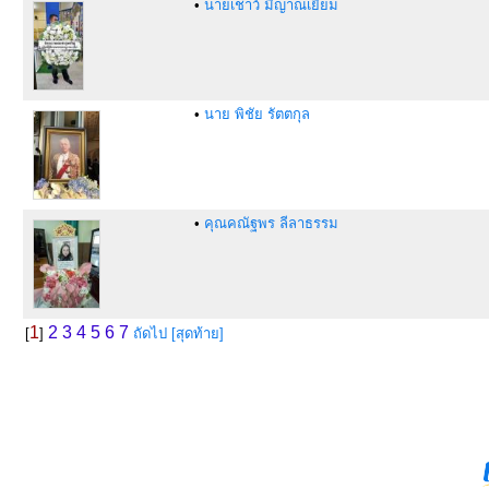
•
นายเชาว์ มีญาณเยี่ยม
•
นาย พิชัย รัตตกุล
•
คุณคณัฐพร ลีลาธรรม
1
2
3
4
5
6
7
[
]
ถัดไป
[สุดท้าย]