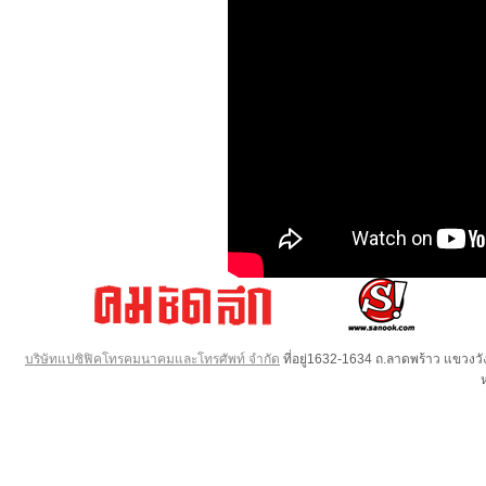
บริษัทแปซิฟิคโทรคมนาคมและโทรศัพท์ จำกัด
ที่อยู่1632-1634 ถ.ลาดพร้าว แขวง