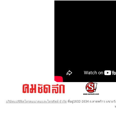
บริษัทแปซิฟิคโทรคมนาคมและโทรศัพท์ จำกัด
ที่อยู่1632-1634 ถ.ลาดพร้าว แขวง