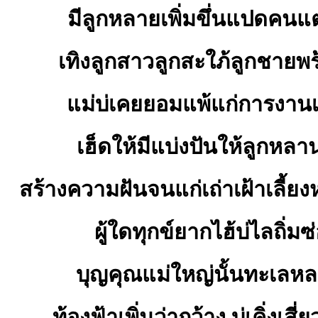
มีลูกหลายเพิ่มขึ่นแปดคน
เทิงลูกสาวลูกสะใภ้ลูกชายพ
แม่บ่เคยยอมแพ้แก่การงานเว
เฮ็ดให้มีแบ่งปันให้ลูกหลาน
สร้างความฝันจนแก่เถ่าเฝ้าเลี้ยง
ผู้ใดทุกข์ยากไฮ้บ่ไลถิ่ม
บุญคุณแม่ใหญ่นั้นทะเลหล
ท้องฟ้าเพิ่นว่ากว้าง บ่เคิ่งเสี