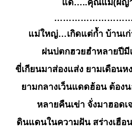
แด่…..คุณแม่(ผญ
………………………
แม่ใหญ่…เกิดแต่ก้ำ บ้านเก่
ฝนบ่ตกฮวยฮำหลายปีมีแ
ขี่เกียนมาส่องแส่ง ยามเดือนหง
ยามกลางเว็นแดดฮ้อน ต้องนอ
หลายคืนเข่า จั่งมาฮอดเจ
ดินแดนในความฝัน สร่างเฮือน