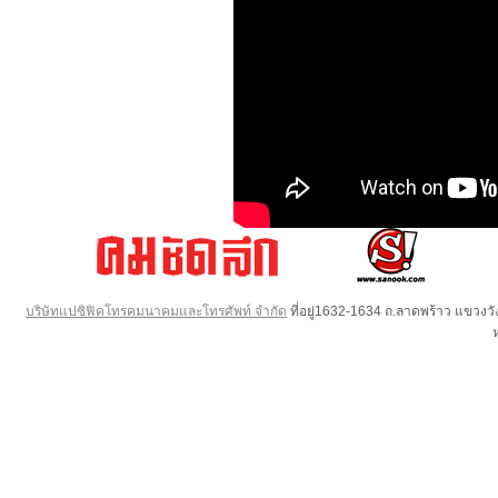
บริษัทแปซิฟิคโทรคมนาคมและโทรศัพท์ จำกัด
ที่อยู่1632-1634 ถ.ลาดพร้าว แขวง