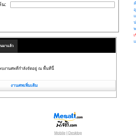
ล
้น:
อุ
แ
น
พ
เ
แ
านมาแล้ว
พบงานศพที่กำลังจัดอยู่ ณ พื้นที่นี้
งานศพเพิ่มเติม
Mobile
|
Desktop