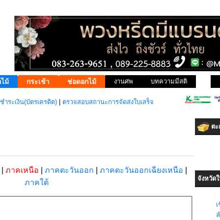
ไม้
กระเช้า
ช่อดอกไม้
งานศพ
บทความมีสติ
ชำระเงิน(บัตรเครดิต)
|
ตรวจสอบสถานะการจัดส่งใบเสร็จ
ตะก
ง
|
ภาคเหนือ
|
ภาคตะวันออก
|
ภาคตะวันออกเฉียงเหนือ
|
จังหวัด
ภาคใต้
เ
ล