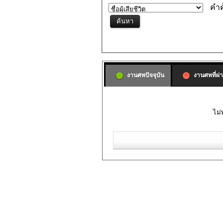
คำค
งานศพปัจจุบัน
งานศพที่ผ่
ไม่