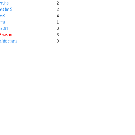
ำปาง
2
ตรดิตถ์
2
พร่
4
่าน
1
ะเยา
0
ชียงราย
3
ม่ฮ่องสอน
0