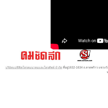
บริษัทแปซิฟิคโทรคมนาคมและโทรศัพท์ จำกัด
ที่อยู่1632-1634 ถ.ลาดพร้าว แขวง