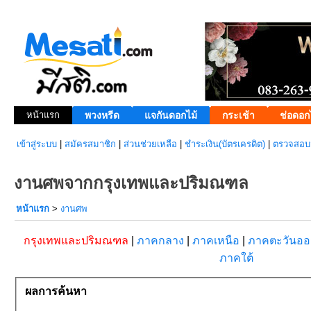
หน้าแรก
พวงหรีด
แจกันดอกไม้
กระเช้า
ช่อดอก
เข้าสู่ระบบ
|
สมัครสมาชิก
|
ส่วนช่วยเหลือ
|
ชำระเงิน(บัตรเครดิต)
|
ตรวจสอบส
งานศพจากกรุงเทพและปริมณฑล
หน้าแรก
>
งานศพ
กรุงเทพและปริมณฑล
|
ภาคกลาง
|
ภาคเหนือ
|
ภาคตะวันอ
ภาคใต้
ผลการค้นหา