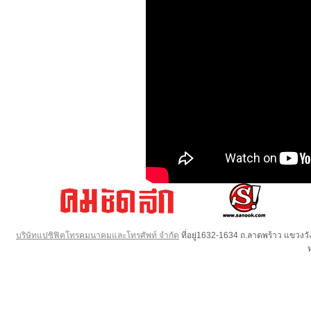
บริษัทแปซิฟิคโทรคมนาคมและโทรศัพท์ จำกัด
ที่อยู่1632-1634 ถ.ลาดพร้าว แขวง