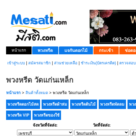
หน้าแรก
พวงหรีด
แจกันดอกไม้
กระเช้า
ช่อดอ
เข้าสู่ระบบ
|
สมัครสมาชิก
|
ส่วนช่วยเหลือ
|
ชำระเงิน(บัตรเครดิต)
|
ตรวจสอบส
พวงหรีด วัดแก่นเหล็ก
หน้าแรก
>
สินค้าทั้งหมด
> พวงหรีด วัดแก่นเหล็ก
พวงหรีดดอกไม้สด
พวงหรีดผ้าห่ม
พวงหรีดต้นไม้
พวงหรีดพัดลม
พวง
พวงหรีด VIP
พวงหรีดของใช้
จังหวัดที่จัดส่ง:
วัดที่จัดส่ง: