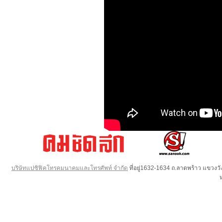
บริษัทแปซิฟิคโทรคมนาคมและโทรศัพท์ จำกัด
ที่อยู่1632-1634 ถ.ลาดพร้าว แขวง