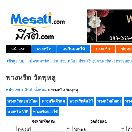
หน้าแรก
พวงหรีด
แจกันดอกไม้
กระเช้า
ช่อดอ
เข้าสู่ระบบ
|
สมัครสมาชิก
|
ส่วนช่วยเหลือ
|
ชำระเงิน(บัตรเครดิต)
|
ตรวจสอบส
พวงหรีด วัดพุพลู
หน้าแรก
>
สินค้าทั้งหมด
> พวงหรีด วัดพุพลู
พวงหรีดดอกไม้สด
พวงหรีดผ้าห่ม
พวงหรีดต้นไม้
พวงหรีดพัดลม
พวง
พวงหรีด VIP
พวงหรีดของใช้
จังหวัดที่จัดส่ง:
วัดที่จัดส่ง: