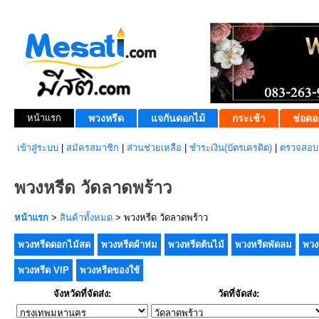
หน้าแรก
พวงหรีด
แจกันดอกไม้
กระเช้า
ช่อดอ
เข้าสู่ระบบ
|
สมัครสมาชิก
|
ส่วนช่วยเหลือ
|
ชำระเงิน(บัตรเครดิต)
|
ตรวจสอบส
พวงหรีด วัดลาดพร้าว
หน้าแรก
>
สินค้าทั้งหมด
> พวงหรีด วัดลาดพร้าว
พวงหรีดดอกไม้สด
พวงหรีดผ้าห่ม
พวงหรีดต้นไม้
พวงหรีดพัดลม
พวง
พวงหรีด VIP
พวงหรีดของใช้
จังหวัดที่จัดส่ง:
วัดที่จัดส่ง: