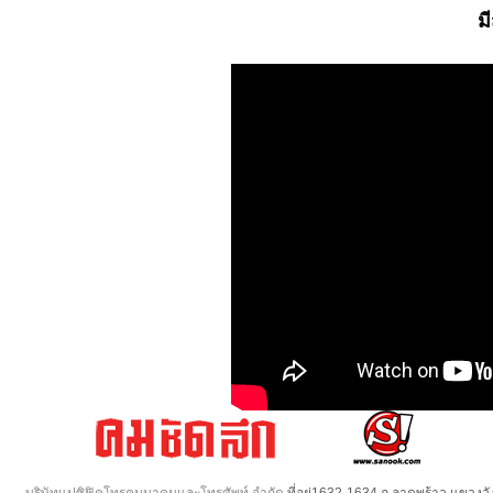
ม
บริษัทแปซิฟิคโทรคมนาคมและโทรศัพท์ จำกัด
ที่อยู่1632-1634 ถ.ลาดพร้าว แขวง