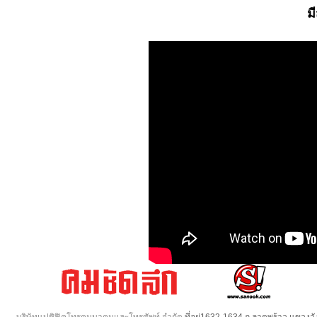
ม
บริษัทแปซิฟิคโทรคมนาคมและโทรศัพท์ จำกัด
ที่อยู่1632-1634 ถ.ลาดพร้าว แขวง