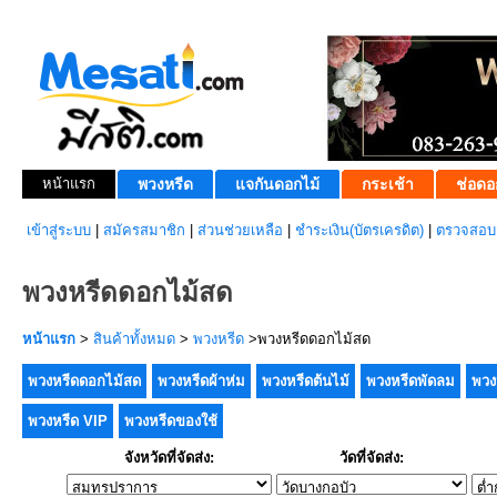
หน้าแรก
พวงหรีด
แจกันดอกไม้
กระเช้า
ช่อดอ
เข้าสู่ระบบ
|
สมัครสมาชิก
|
ส่วนช่วยเหลือ
|
ชำระเงิน(บัตรเครดิต)
|
ตรวจสอบส
พวงหรีดดอกไม้สด
หน้าแรก
>
สินค้าทั้งหมด
>
พวงหรีด
>พวงหรีดดอกไม้สด
พวงหรีดดอกไม้สด
พวงหรีดผ้าห่ม
พวงหรีดต้นไม้
พวงหรีดพัดลม
พวง
พวงหรีด VIP
พวงหรีดของใช้
จังหวัดที่จัดส่ง:
วัดที่จัดส่ง: