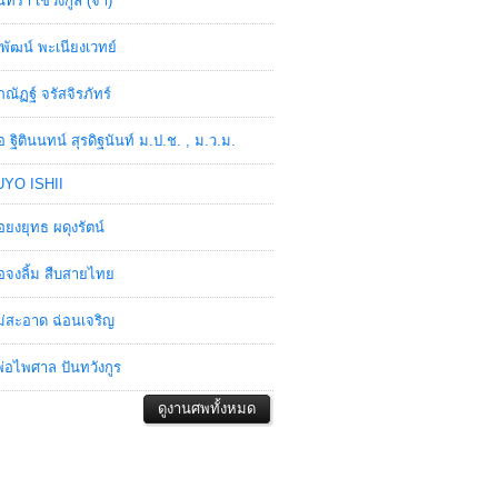
ินทรา เชวงกูล (จ๋า)
พัฒน์ พะเนียงเวทย์
ภณัฏฐ์ จรัสจิรภัทร์
อ ฐิตินนทน์ สุรดิฐนันท์ ม.ป.ช. , ม.ว.ม.
YO ISHII
อยงยุทธ ผดุงรัตน์
อจงลิ้ม สืบสายไทย
่สะอาด ฉ่อนเจริญ
่อไพศาล ปันทวังกูร