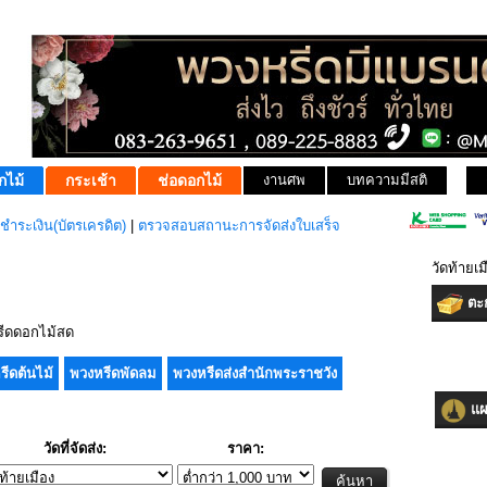
กไม้
กระเช้า
ช่อดอกไม้
งานศพ
บทความมีสติ
ชำระเงิน(บัตรเครดิต)
|
ตรวจสอบสถานะการจัดส่งใบเสร็จ
วัดท้ายเ
ตะก
ีดดอกไม้สด
รีดต้นไม้
พวงหรีดพัดลม
พวงหรีดส่งสำนักพระราชวัง
แผน
วัดที่จัดส่ง:
ราคา: