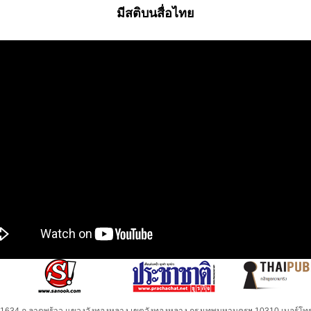
มีสติบนสื่อไทย
32-1634 ถ.ลาดพร้าว แขวงวังทองหลาง เขตวังทองหลาง กรุงเทพมหานครฯ 10310 เบอร์โทร