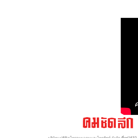
บริษัทแปซิฟิคโทรคมนาคมและโทรศัพท์ จำกัด
ที่อยู่16