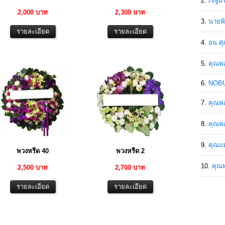
เขฐ์ม
2,000 บาท
2,300 บาท
นายพิ
อน.ศุ
คุณพ่
NOBU
คุณพ่
คุณพ่
คุณแม
พวงหรีด 40
พวงหรีด 2
คุณพ
2,500 บาท
2,700 บาท