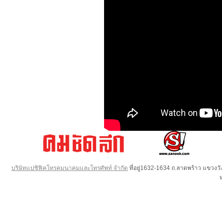
บริษัทแปซิฟิคโทรคมนาคมและโทรศัพท์ จำกัด
ที่อยู่1632-1634 ถ.ลาดพร้าว แขวง