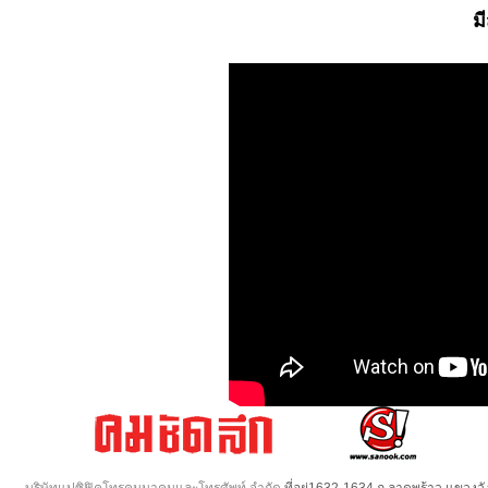
ม
บริษัทแปซิฟิคโทรคมนาคมและโทรศัพท์ จำกัด
ที่อยู่1632-1634 ถ.ลาดพร้าว แขวง