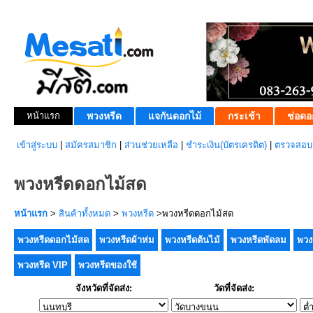
หน้าแรก
พวงหรีด
แจกันดอกไม้
กระเช้า
ช่อดอ
เข้าสู่ระบบ
|
สมัครสมาชิก
|
ส่วนช่วยเหลือ
|
ชำระเงิน(บัตรเครดิต)
|
ตรวจสอบส
พวงหรีดดอกไม้สด
หน้าแรก
>
สินค้าทั้งหมด
>
พวงหรีด
>พวงหรีดดอกไม้สด
พวงหรีดดอกไม้สด
พวงหรีดผ้าห่ม
พวงหรีดต้นไม้
พวงหรีดพัดลม
พวง
พวงหรีด VIP
พวงหรีดของใช้
จังหวัดที่จัดส่ง:
วัดที่จัดส่ง: