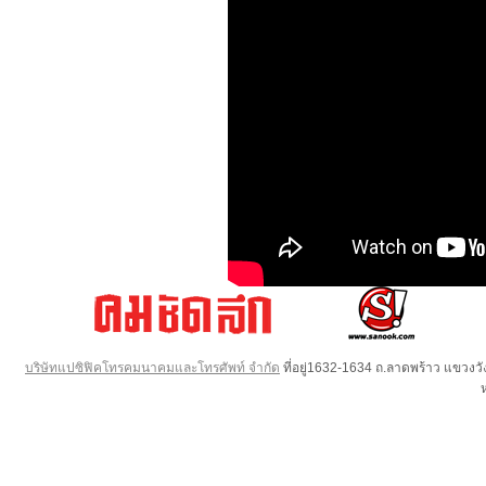
บริษัทแปซิฟิคโทรคมนาคมและโทรศัพท์ จำกัด
ที่อยู่1632-1634 ถ.ลาดพร้าว แขวง