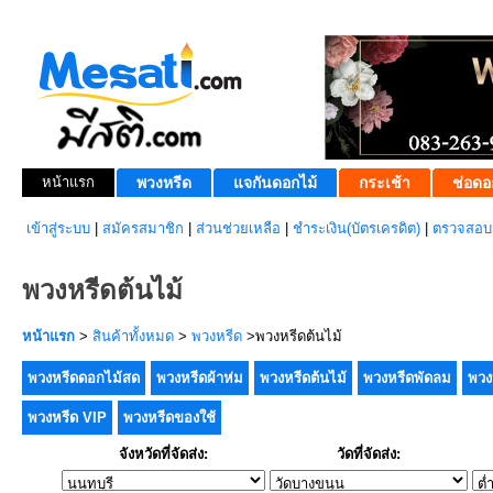
หน้าแรก
พวงหรีด
แจกันดอกไม้
กระเช้า
ช่อดอ
เข้าสู่ระบบ
|
สมัครสมาชิก
|
ส่วนช่วยเหลือ
|
ชำระเงิน(บัตรเครดิต)
|
ตรวจสอบส
พวงหรีดต้นไม้
หน้าแรก
>
สินค้าทั้งหมด
>
พวงหรีด
>พวงหรีดต้นไม้
พวงหรีดดอกไม้สด
พวงหรีดผ้าห่ม
พวงหรีดต้นไม้
พวงหรีดพัดลม
พวง
พวงหรีด VIP
พวงหรีดของใช้
จังหวัดที่จัดส่ง:
วัดที่จัดส่ง: