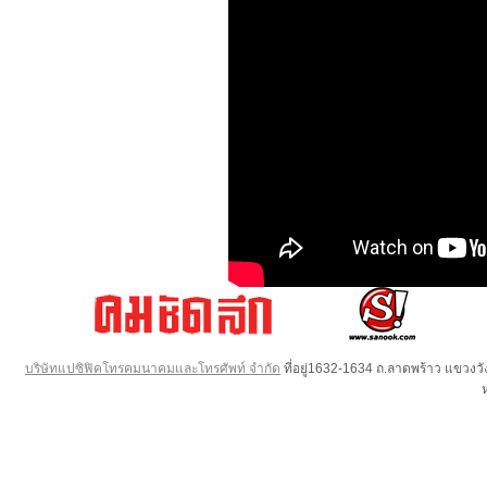
บริษัทแปซิฟิคโทรคมนาคมและโทรศัพท์ จำกัด
ที่อยู่1632-1634 ถ.ลาดพร้าว แขวง