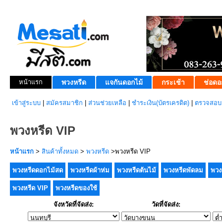
หน้าแรก
พวงหรีด
แจกันดอกไม้
กระเช้า
ช่อดอ
เข้าสู่ระบบ
|
สมัครสมาชิก
|
ส่วนช่วยเหลือ
|
ชำระเงิน(บัตรเครดิต)
|
ตรวจสอบส
พวงหรีด VIP
หน้าแรก
>
สินค้าทั้งหมด
>
พวงหรีด
>พวงหรีด VIP
พวงหรีดดอกไม้สด
พวงหรีดผ้าห่ม
พวงหรีดต้นไม้
พวงหรีดพัดลม
พวง
พวงหรีด VIP
พวงหรีดของใช้
จังหวัดที่จัดส่ง:
วัดที่จัดส่ง: