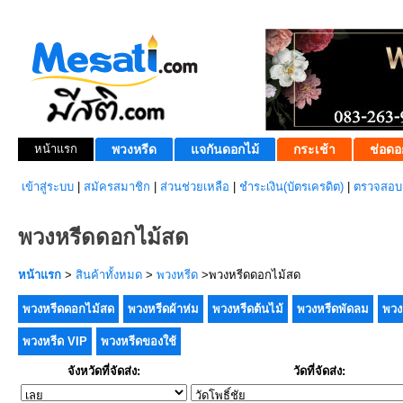
หน้าแรก
พวงหรีด
แจกันดอกไม้
กระเช้า
ช่อดอ
เข้าสู่ระบบ
|
สมัครสมาชิก
|
ส่วนช่วยเหลือ
|
ชำระเงิน(บัตรเครดิต)
|
ตรวจสอบส
พวงหรีดดอกไม้สด
หน้าแรก
>
สินค้าทั้งหมด
>
พวงหรีด
>พวงหรีดดอกไม้สด
พวงหรีดดอกไม้สด
พวงหรีดผ้าห่ม
พวงหรีดต้นไม้
พวงหรีดพัดลม
พวง
พวงหรีด VIP
พวงหรีดของใช้
จังหวัดที่จัดส่ง:
วัดที่จัดส่ง: