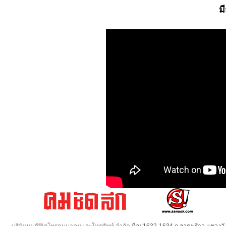
ม
บริษัทแปซิฟิคโทรคมนาคมและโทรศัพท์ จำกัด
ที่อยู่1632-1634 ถ.ลาดพร้าว แขวง