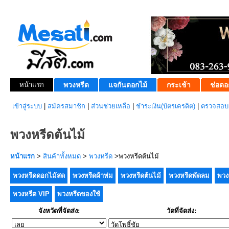
หน้าแรก
พวงหรีด
แจกันดอกไม้
กระเช้า
ช่อดอ
เข้าสู่ระบบ
|
สมัครสมาชิก
|
ส่วนช่วยเหลือ
|
ชำระเงิน(บัตรเครดิต)
|
ตรวจสอบส
พวงหรีดต้นไม้
หน้าแรก
>
สินค้าทั้งหมด
>
พวงหรีด
>พวงหรีดต้นไม้
พวงหรีดดอกไม้สด
พวงหรีดผ้าห่ม
พวงหรีดต้นไม้
พวงหรีดพัดลม
พวง
พวงหรีด VIP
พวงหรีดของใช้
จังหวัดที่จัดส่ง:
วัดที่จัดส่ง: