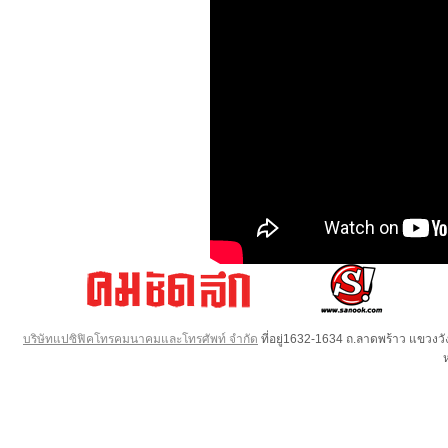
บริษัทแปซิฟิคโทรคมนาคมและโทรศัพท์ จำกัด
ที่อยู่1632-1634 ถ.ลาดพร้าว แขวง