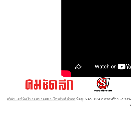
บริษัทแปซิฟิคโทรคมนาคมและโทรศัพท์ จำกัด
ที่อยู่1632-1634 ถ.ลาดพร้าว แขวง