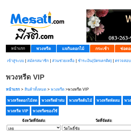
หน้าแรก
พวงหรีด
แจกันดอกไม้
กระเช้า
ช่อดอ
เข้าสู่ระบบ
|
สมัครสมาชิก
|
ส่วนช่วยเหลือ
|
ชำระเงิน(บัตรเครดิต)
|
ตรวจสอบส
พวงหรีด VIP
หน้าแรก
>
สินค้าทั้งหมด
>
พวงหรีด
>พวงหรีด VIP
พวงหรีดดอกไม้สด
พวงหรีดผ้าห่ม
พวงหรีดต้นไม้
พวงหรีดพัดลม
พวง
พวงหรีด VIP
พวงหรีดของใช้
จังหวัดที่จัดส่ง:
วัดที่จัดส่ง: