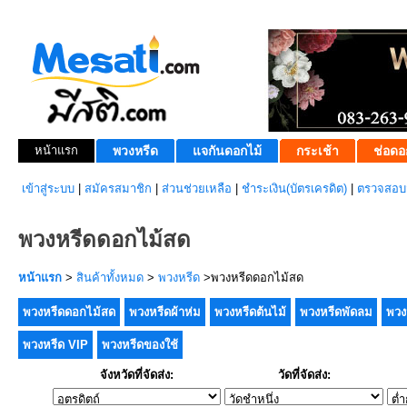
หน้าแรก
พวงหรีด
แจกันดอกไม้
กระเช้า
ช่อดอ
เข้าสู่ระบบ
|
สมัครสมาชิก
|
ส่วนช่วยเหลือ
|
ชำระเงิน(บัตรเครดิต)
|
ตรวจสอบส
พวงหรีดดอกไม้สด
หน้าแรก
>
สินค้าทั้งหมด
>
พวงหรีด
>พวงหรีดดอกไม้สด
พวงหรีดดอกไม้สด
พวงหรีดผ้าห่ม
พวงหรีดต้นไม้
พวงหรีดพัดลม
พวง
พวงหรีด VIP
พวงหรีดของใช้
จังหวัดที่จัดส่ง:
วัดที่จัดส่ง: