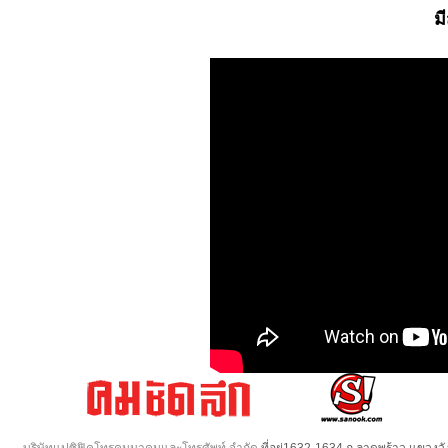
ม
บริษัทแปซิฟิคโทรคมนาคมและโทรศัพท์ จำกัด
ที่อยู่1632-1634 ถ.ลาดพร้าว แขวง