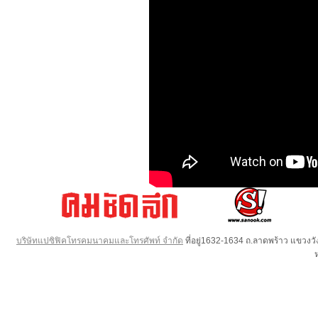
บริษัทแปซิฟิคโทรคมนาคมและโทรศัพท์ จำกัด
ที่อยู่1632-1634 ถ.ลาดพร้าว แขวง