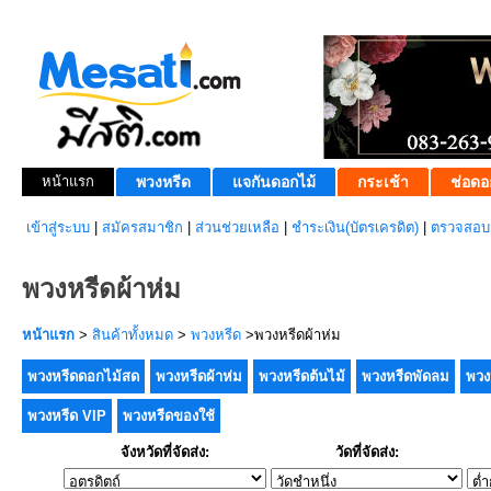
หน้าแรก
พวงหรีด
แจกันดอกไม้
กระเช้า
ช่อดอ
เข้าสู่ระบบ
|
สมัครสมาชิก
|
ส่วนช่วยเหลือ
|
ชำระเงิน(บัตรเครดิต)
|
ตรวจสอบส
พวงหรีดผ้าห่ม
หน้าแรก
>
สินค้าทั้งหมด
>
พวงหรีด
>พวงหรีดผ้าห่ม
พวงหรีดดอกไม้สด
พวงหรีดผ้าห่ม
พวงหรีดต้นไม้
พวงหรีดพัดลม
พวง
พวงหรีด VIP
พวงหรีดของใช้
จังหวัดที่จัดส่ง:
วัดที่จัดส่ง: