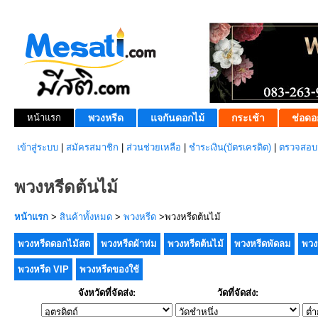
หน้าแรก
พวงหรีด
แจกันดอกไม้
กระเช้า
ช่อดอ
เข้าสู่ระบบ
|
สมัครสมาชิก
|
ส่วนช่วยเหลือ
|
ชำระเงิน(บัตรเครดิต)
|
ตรวจสอบส
พวงหรีดต้นไม้
หน้าแรก
>
สินค้าทั้งหมด
>
พวงหรีด
>พวงหรีดต้นไม้
พวงหรีดดอกไม้สด
พวงหรีดผ้าห่ม
พวงหรีดต้นไม้
พวงหรีดพัดลม
พวง
พวงหรีด VIP
พวงหรีดของใช้
จังหวัดที่จัดส่ง:
วัดที่จัดส่ง: