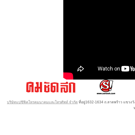
บริษัทแปซิฟิคโทรคมนาคมและโทรศัพท์ จำกัด
ที่อยู่1632-1634 ถ.ลาดพร้าว แขวง