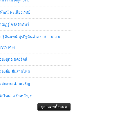
ินทรา เชวงกูล (จ๋า)
พัฒน์ พะเนียงเวทย์
ภณัฏฐ์ จรัสจิรภัทร์
อ ฐิตินนทน์ สุรดิฐนันท์ ม.ป.ช. , ม.ว.ม.
YO ISHII
อยงยุทธ ผดุงรัตน์
อจงลิ้ม สืบสายไทย
่สะอาด ฉ่อนเจริญ
่อไพศาล ปันทวังกูร