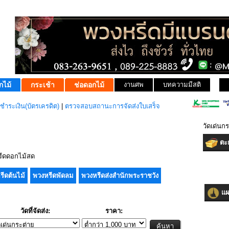
กไม้
กระเช้า
ช่อดอกไม้
งานศพ
บทความมีสติ
ชำระเงิน(บัตรเครดิต)
|
ตรวจสอบสถานะการจัดส่งใบเสร็จ
วัดเด่นก
ตะก
ีดดอกไม้สด
รีดต้นไม้
พวงหรีดพัดลม
พวงหรีดส่งสำนักพระราชวัง
แผน
วัดที่จัดส่ง:
ราคา: