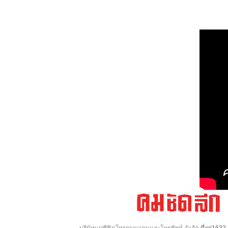
บริษัทแปซิฟิคโทรคมนาคมและโทรศัพท์ จำกัด
ที่อยู่16