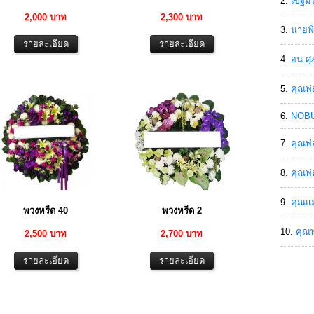
เขฐ์ม
2,000 บาท
2,300 บาท
นายพิ
อน.ศุ
คุณพ่
NOBU
คุณพ่
คุณพ่
คุณแม
พวงหรีด 40
พวงหรีด 2
คุณพ
2,500 บาท
2,700 บาท