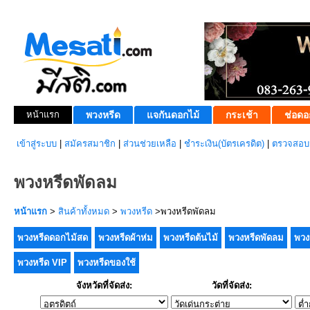
หน้าแรก
พวงหรีด
แจกันดอกไม้
กระเช้า
ช่อดอ
เข้าสู่ระบบ
|
สมัครสมาชิก
|
ส่วนช่วยเหลือ
|
ชำระเงิน(บัตรเครดิต)
|
ตรวจสอบส
พวงหรีดพัดลม
หน้าแรก
>
สินค้าทั้งหมด
>
พวงหรีด
>พวงหรีดพัดลม
พวงหรีดดอกไม้สด
พวงหรีดผ้าห่ม
พวงหรีดต้นไม้
พวงหรีดพัดลม
พวง
พวงหรีด VIP
พวงหรีดของใช้
จังหวัดที่จัดส่ง:
วัดที่จัดส่ง: