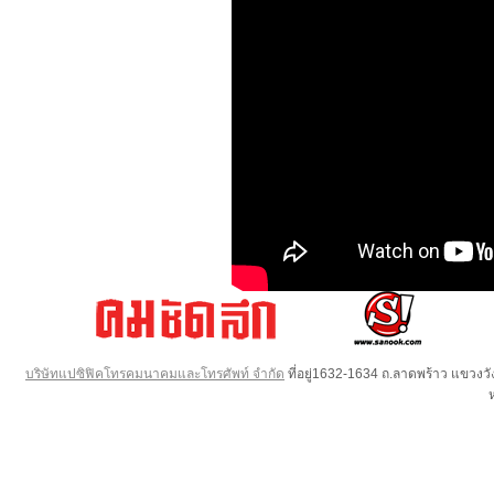
บริษัทแปซิฟิคโทรคมนาคมและโทรศัพท์ จำกัด
ที่อยู่1632-1634 ถ.ลาดพร้าว แขวง