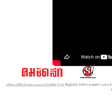
บริษัทแปซิฟิคโทรคมนาคมและโทรศัพท์ จำกัด
ที่อยู่1632-1634 ถ.ลาดพร้าว แขวง