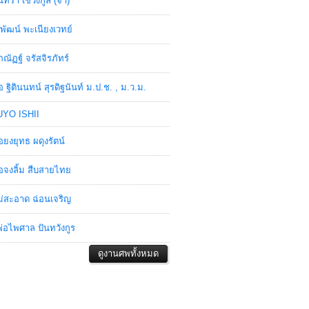
ินทรา เชวงกูล (จ๋า)
พัฒน์ พะเนียงเวทย์
ภณัฏฐ์ จรัสจิรภัทร์
อ ฐิตินนทน์ สุรดิฐนันท์ ม.ป.ช. , ม.ว.ม.
YO ISHII
อยงยุทธ ผดุงรัตน์
อจงลิ้ม สืบสายไทย
่สะอาด ฉ่อนเจริญ
่อไพศาล ปันทวังกูร