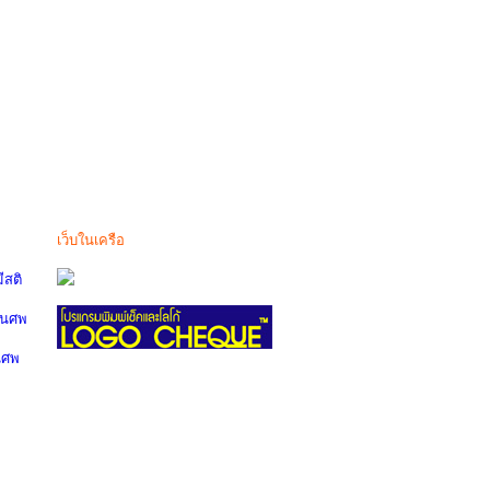
เว็บในเครือ
สติ
านศพ
นศพ