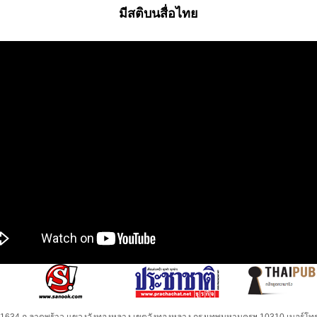
มีสติบนสื่อไทย
32-1634 ถ.ลาดพร้าว แขวงวังทองหลาง เขตวังทองหลาง กรุงเทพมหานครฯ 10310 เบอร์โทร