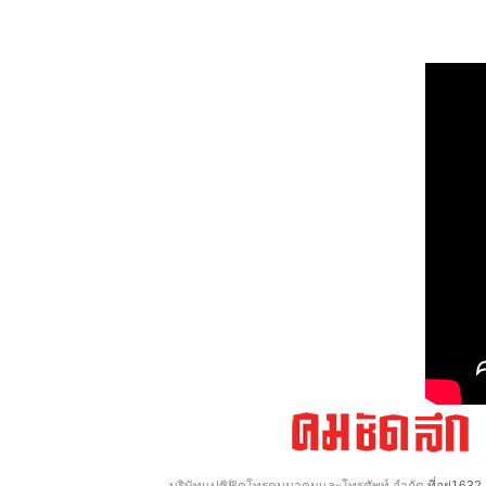
บริษัทแปซิฟิคโทรคมนาคมและโทรศัพท์ จำกัด
ที่อยู่16