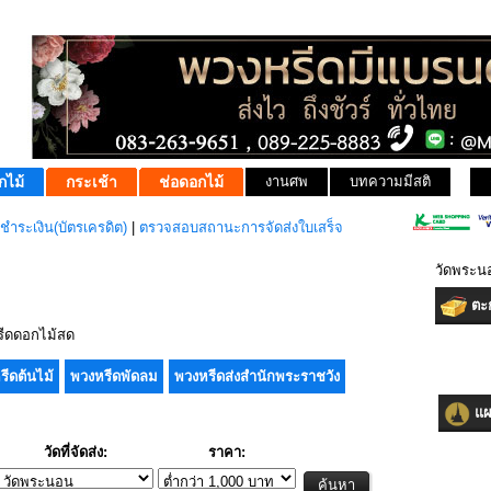
กไม้
กระเช้า
ช่อดอกไม้
งานศพ
บทความมีสติ
ชำระเงิน(บัตรเครดิต)
|
ตรวจสอบสถานะการจัดส่งใบเสร็จ
วัดพระน
ตะก
ีดดอกไม้สด
รีดต้นไม้
พวงหรีดพัดลม
พวงหรีดส่งสำนักพระราชวัง
แผน
วัดที่จัดส่ง:
ราคา: