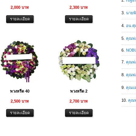
เขฐ์ม
2,000 บาท
2,300 บาท
นายพิ
อน.ศุ
คุณพ่
NOBU
คุณพ่
คุณพ่
คุณแม
พวงหรีด 40
พวงหรีด 2
คุณพ
2,500 บาท
2,700 บาท