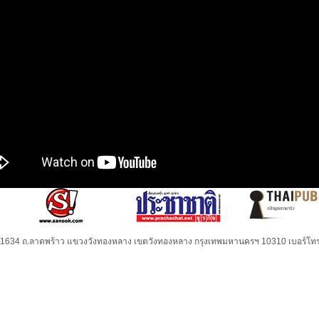
32-1634 ถ.ลาดพร้าว แขวงวังทองหลาง เขตวังทองหลาง กรุงเทพมหานครฯ 10310 เบอร์โทร