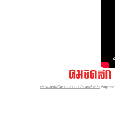
บริษัทแปซิฟิคโทรคมนาคมและโทรศัพท์ จำกัด
ที่อยู่16