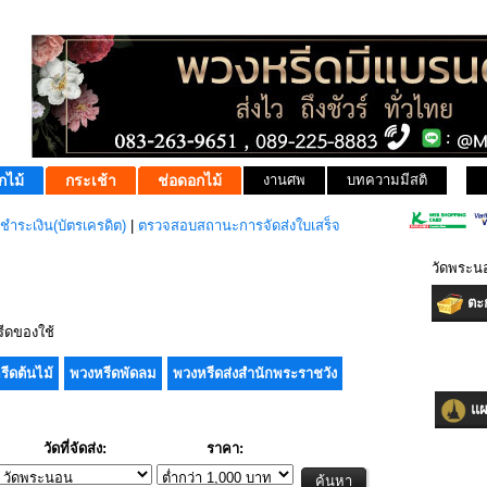
กไม้
กระเช้า
ช่อดอกไม้
งานศพ
บทความมีสติ
ชำระเงิน(บัตรเครดิต)
|
ตรวจสอบสถานะการจัดส่งใบเสร็จ
วัดพระน
ตะก
ีดของใช้
รีดต้นไม้
พวงหรีดพัดลม
พวงหรีดส่งสำนักพระราชวัง
แผน
วัดที่จัดส่ง:
ราคา: