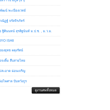
ินทรา เชวงกูล (จ๋า)
พัฒน์ พะเนียงเวทย์
ภณัฏฐ์ จรัสจิรภัทร์
อ ฐิตินนทน์ สุรดิฐนันท์ ม.ป.ช. , ม.ว.ม.
YO ISHII
อยงยุทธ ผดุงรัตน์
อจงลิ้ม สืบสายไทย
่สะอาด ฉ่อนเจริญ
่อไพศาล ปันทวังกูร