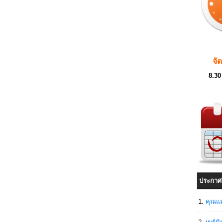
จั
8.30
ประกาศ
คุณแม