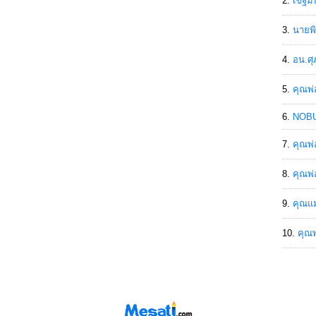
เขฐ์ม
นายพิ
อน.ศุ
คุณพ่
NOBU
คุณพ่
คุณพ่
คุณแม
คุณพ