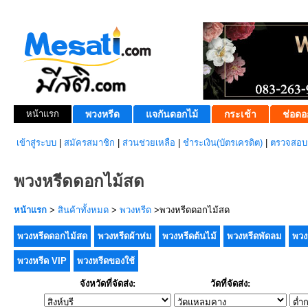
หน้าแรก
พวงหรีด
แจกันดอกไม้
กระเช้า
ช่อดอ
เข้าสู่ระบบ
|
สมัครสมาชิก
|
ส่วนช่วยเหลือ
|
ชำระเงิน(บัตรเครดิต)
|
ตรวจสอบส
พวงหรีดดอกไม้สด
หน้าแรก
>
สินค้าทั้งหมด
>
พวงหรีด
>พวงหรีดดอกไม้สด
พวงหรีดดอกไม้สด
พวงหรีดผ้าห่ม
พวงหรีดต้นไม้
พวงหรีดพัดลม
พวง
พวงหรีด VIP
พวงหรีดของใช้
จังหวัดที่จัดส่ง:
วัดที่จัดส่ง: