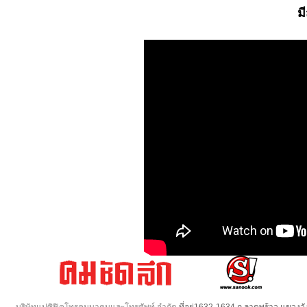
ม
บริษัทแปซิฟิคโทรคมนาคมและโทรศัพท์ จำกัด
ที่อยู่1632-1634 ถ.ลาดพร้าว แขวง