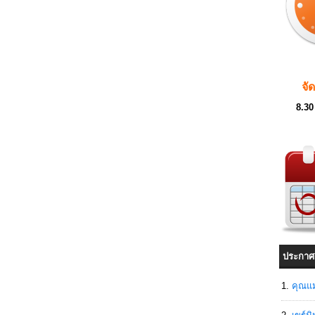
จั
8.30
ประกาศ
คุณแม