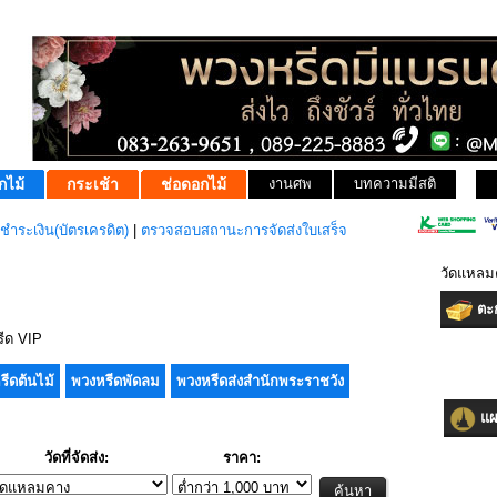
กไม้
กระเช้า
ช่อดอกไม้
งานศพ
บทความมีสติ
ชำระเงิน(บัตรเครดิต)
|
ตรวจสอบสถานะการจัดส่งใบเสร็จ
วัดแหลม
ตะก
ีด VIP
รีดต้นไม้
พวงหรีดพัดลม
พวงหรีดส่งสำนักพระราชวัง
แผน
วัดที่จัดส่ง:
ราคา: