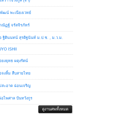
ินทรา เชวงกูล (จ๋า)
พัฒน์ พะเนียงเวทย์
ภณัฏฐ์ จรัสจิรภัทร์
อ ฐิตินนทน์ สุรดิฐนันท์ ม.ป.ช. , ม.ว.ม.
YO ISHII
อยงยุทธ ผดุงรัตน์
อจงลิ้ม สืบสายไทย
่สะอาด ฉ่อนเจริญ
่อไพศาล ปันทวังกูร