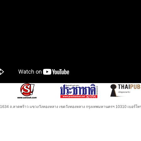
32-1634 ถ.ลาดพร้าว แขวงวังทองหลาง เขตวังทองหลาง กรุงเทพมหานครฯ 10310 เบอร์โทร