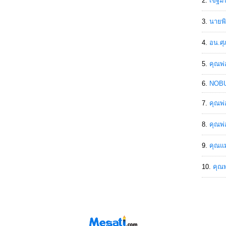
เขฐ์ม
นายพิ
อน.ศุ
คุณพ่
NOBU
คุณพ่
คุณพ่
คุณแม
คุณพ