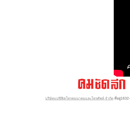
บริษัทแปซิฟิคโทรคมนาคมและโทรศัพท์ จำกัด
ที่อยู่16