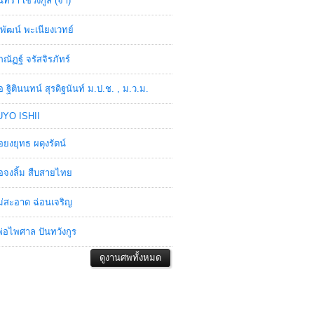
ินทรา เชวงกูล (จ๋า)
พัฒน์ พะเนียงเวทย์
ภณัฏฐ์ จรัสจิรภัทร์
อ ฐิตินนทน์ สุรดิฐนันท์ ม.ป.ช. , ม.ว.ม.
YO ISHII
อยงยุทธ ผดุงรัตน์
อจงลิ้ม สืบสายไทย
่สะอาด ฉ่อนเจริญ
่อไพศาล ปันทวังกูร