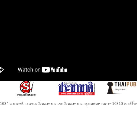
32-1634 ถ.ลาดพร้าว แขวงวังทองหลาง เขตวังทองหลาง กรุงเทพมหานครฯ 10310 เบอร์โทร