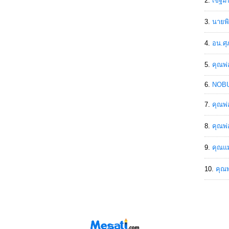
เขฐ์ม
นายพิ
อน.ศุ
คุณพ่
NOBU
คุณพ่
คุณพ่
คุณแม
คุณพ