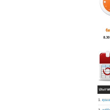
จั
8.30
ประกาศ
คุณแม