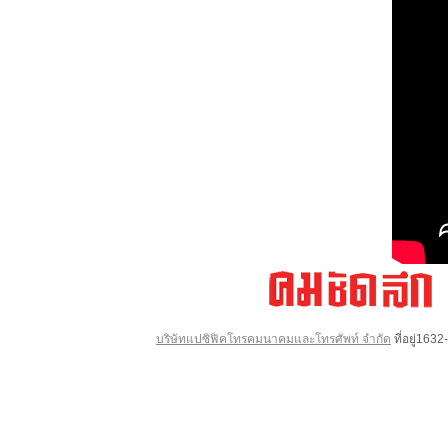
บริษัทแปซิฟิคโทรคมนาคมและโทรศัพท์ จำกัด
ที่อยู่16