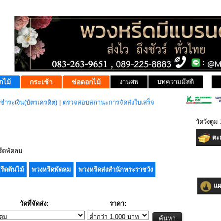
กไม้
กระเช้า
ช่อดอกไม้
งานศพ
บทความมีสติ
ชำระเงิน(บัตรเครดิต)
|
ตรวจสอบสถานะการจัดส่งใบเสร็จ
วัดวังตู
ตะก
ีดพัดลม
รีดต้นไม้
พวงหรีดพัดลม
พวงหรีดส่งสำนักพระราชวัง
แผน
วัดที่จัดส่ง:
ราคา: