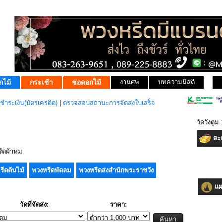
กไม้
กระเช้า
ช่อดอกไม้
งานศพ
บทความมีสติ
ชำระเงิน(บัตรเครดิต)
|
ตรวจสอบสถานะการจัดส่งใบเสร็จ
วัดวังตู
ตะก
ดผ้าห่ม
รีดต้นไม้
พวงหรีดพัดลม
พวงหรีดส่งสำนักพระราชวัง
แผน
วัดที่จัดส่ง:
ราคา: