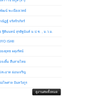
ินทรา เชวงกูล (จ๋า)
พัฒน์ พะเนียงเวทย์
ภณัฏฐ์ จรัสจิรภัทร์
อ ฐิตินนทน์ สุรดิฐนันท์ ม.ป.ช. , ม.ว.ม.
YO ISHII
อยงยุทธ ผดุงรัตน์
อจงลิ้ม สืบสายไทย
่สะอาด ฉ่อนเจริญ
่อไพศาล ปันทวังกูร