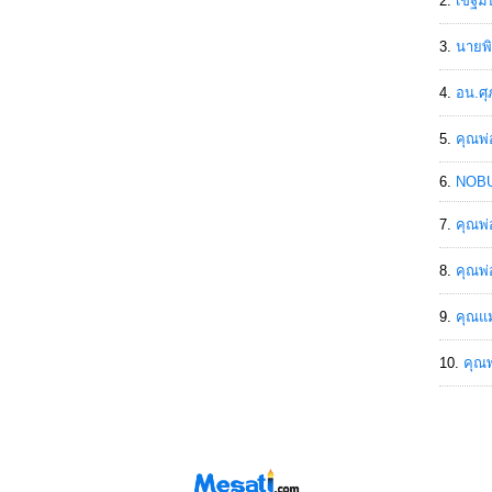
เขฐ์ม
นายพิ
อน.ศุ
คุณพ่
NOBU
คุณพ่
คุณพ่
คุณแม
คุณพ