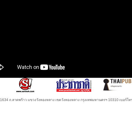
32-1634 ถ.ลาดพร้าว แขวงวังทองหลาง เขตวังทองหลาง กรุงเทพมหานครฯ 10310 เบอร์โทร