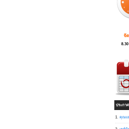
จั
8.30
ประกาศ
คุณแม