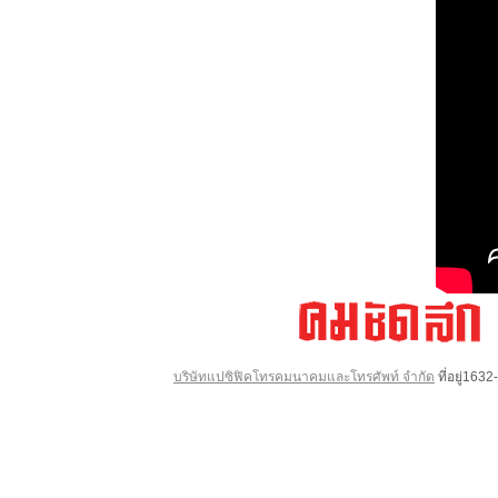
บริษัทแปซิฟิคโทรคมนาคมและโทรศัพท์ จำกัด
ที่อยู่16