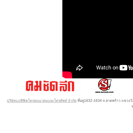
บริษัทแปซิฟิคโทรคมนาคมและโทรศัพท์ จำกัด
ที่อยู่1632-1634 ถ.ลาดพร้าว แขวง