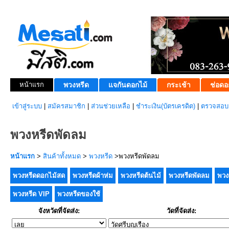
หน้าแรก
พวงหรีด
แจกันดอกไม้
กระเช้า
ช่อดอ
เข้าสู่ระบบ
|
สมัครสมาชิก
|
ส่วนช่วยเหลือ
|
ชำระเงิน(บัตรเครดิต)
|
ตรวจสอบส
พวงหรีดพัดลม
หน้าแรก
>
สินค้าทั้งหมด
>
พวงหรีด
>พวงหรีดพัดลม
พวงหรีดดอกไม้สด
พวงหรีดผ้าห่ม
พวงหรีดต้นไม้
พวงหรีดพัดลม
พวง
พวงหรีด VIP
พวงหรีดของใช้
จังหวัดที่จัดส่ง:
วัดที่จัดส่ง: