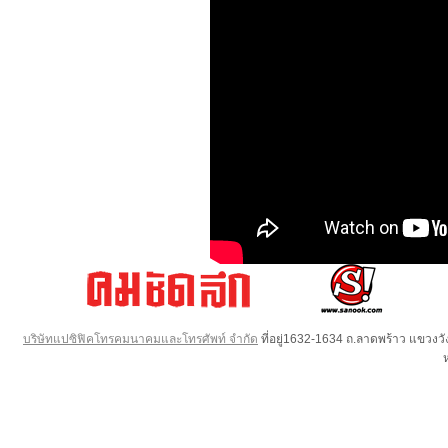
บริษัทแปซิฟิคโทรคมนาคมและโทรศัพท์ จำกัด
ที่อยู่1632-1634 ถ.ลาดพร้าว แขวง