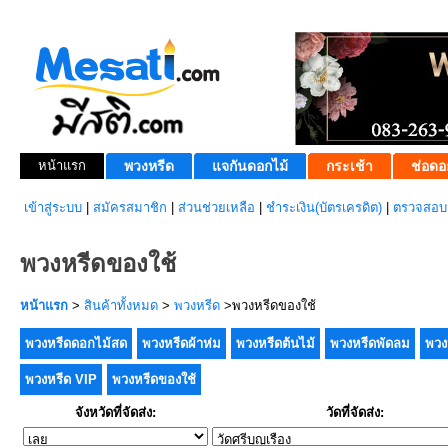
หน้าแรก
พวงหรีด
แจกันดอกไม้
กระเช้า
ช่อดอ
เข้าสู่ระบบ
|
สมัครสมาชิก
|
ส่วนช่วยเหลือ
|
ชำระเงิน(บัตรเครดิต)
|
ตรวจสอบส
พวงหรีดของใช้
หน้าแรก
>
สินค้าทั้งหมด
>
พวงหรีด
>พวงหรีดของใช้
พวงหรีดดอกไม้สด
พวงหรีดผ้าห่ม
พวงหรีดต้นไม้
พวงหรีดพัดลม
พวง
พวงหรีด VIP
พวงหรีดของใช้
จังหวัดที่จัดส่ง:
วัดที่จัดส่ง: