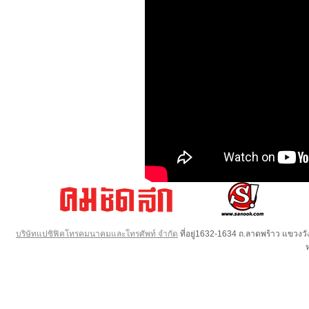
บริษัทแปซิฟิคโทรคมนาคมและโทรศัพท์ จำกัด
ที่อยู่1632-1634 ถ.ลาดพร้าว แขวง