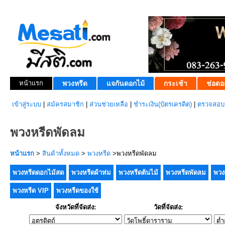
หน้าแรก
พวงหรีด
แจกันดอกไม้
กระเช้า
ช่อดอ
เข้าสู่ระบบ
|
สมัครสมาชิก
|
ส่วนช่วยเหลือ
|
ชำระเงิน(บัตรเครดิต)
|
ตรวจสอบส
พวงหรีดพัดลม
หน้าแรก
>
สินค้าทั้งหมด
>
พวงหรีด
>พวงหรีดพัดลม
พวงหรีดดอกไม้สด
พวงหรีดผ้าห่ม
พวงหรีดต้นไม้
พวงหรีดพัดลม
พวง
พวงหรีด VIP
พวงหรีดของใช้
จังหวัดที่จัดส่ง:
วัดที่จัดส่ง: