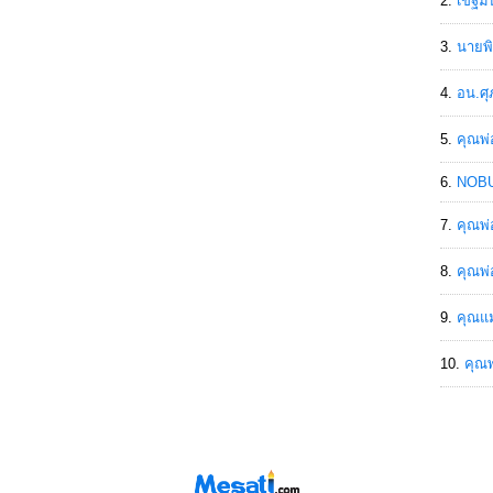
เขฐ์ม
นายพิ
อน.ศุ
คุณพ่
NOBU
คุณพ่
คุณพ่
คุณแม
คุณพ