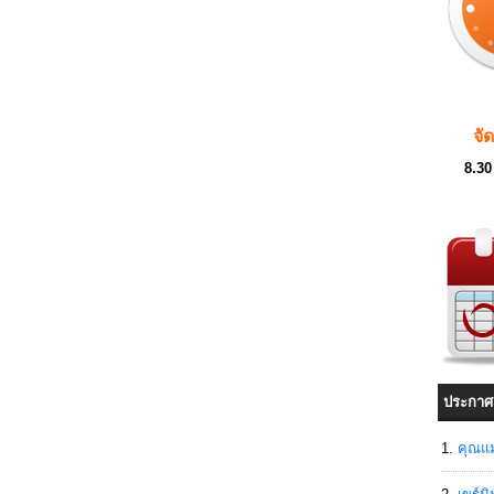
จั
8.30
ประกาศ
คุณแม