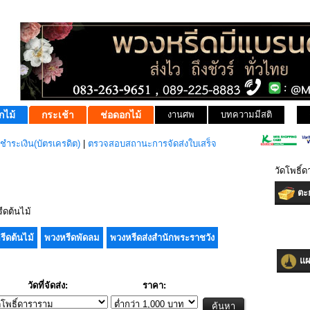
กไม้
กระเช้า
ช่อดอกไม้
งานศพ
บทความมีสติ
ชำระเงิน(บัตรเครดิต)
|
ตรวจสอบสถานะการจัดส่งใบเสร็จ
วัดโพธิ์
ตะก
ดต้นไม้
รีดต้นไม้
พวงหรีดพัดลม
พวงหรีดส่งสำนักพระราชวัง
แผน
วัดที่จัดส่ง:
ราคา: