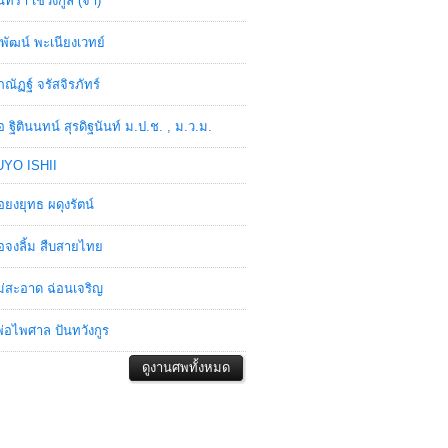
ินทรา เชวงกูล (จ๋า)
พัฒน์ พะเนียงเวทย์
ภณัฏฐ์ จรัสจิรภัทร์
อ ฐิตินนทน์ สุรดิฐนันท์ ม.ป.ช. , ม.ว.ม.
YO ISHII
อยงยุทธ ผดุงรัตน์
อจงลิ้ม สืบสายไทย
่สะอาด ฉ่อนเจริญ
่อไพศาล ปันทวังกูร