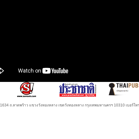
32-1634 ถ.ลาดพร้าว แขวงวังทองหลาง เขตวังทองหลาง กรุงเทพมหานครฯ 10310 เบอร์โทร