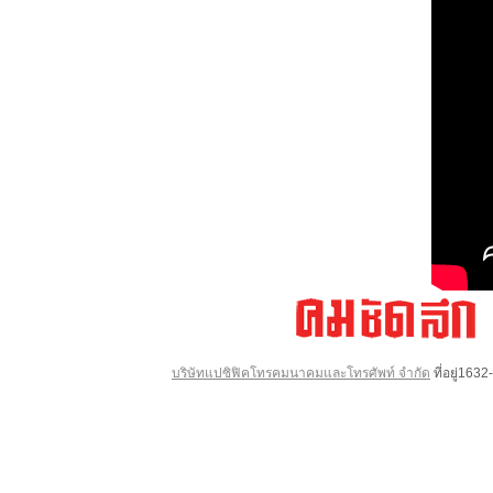
บริษัทแปซิฟิคโทรคมนาคมและโทรศัพท์ จำกัด
ที่อยู่16