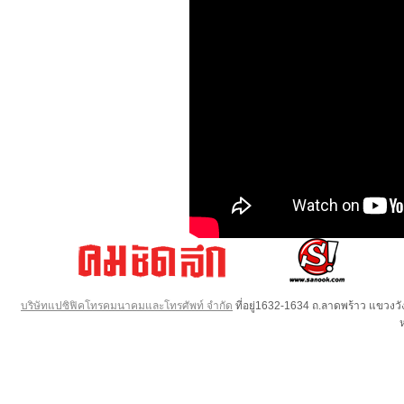
บริษัทแปซิฟิคโทรคมนาคมและโทรศัพท์ จำกัด
ที่อยู่1632-1634 ถ.ลาดพร้าว แขวง