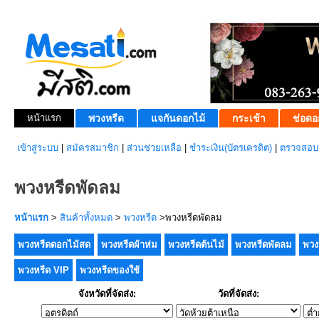
หน้าแรก
พวงหรีด
แจกันดอกไม้
กระเช้า
ช่อดอ
เข้าสู่ระบบ
|
สมัครสมาชิก
|
ส่วนช่วยเหลือ
|
ชำระเงิน(บัตรเครดิต)
|
ตรวจสอบส
พวงหรีดพัดลม
หน้าแรก
>
สินค้าทั้งหมด
>
พวงหรีด
>พวงหรีดพัดลม
พวงหรีดดอกไม้สด
พวงหรีดผ้าห่ม
พวงหรีดต้นไม้
พวงหรีดพัดลม
พวง
พวงหรีด VIP
พวงหรีดของใช้
จังหวัดที่จัดส่ง:
วัดที่จัดส่ง: