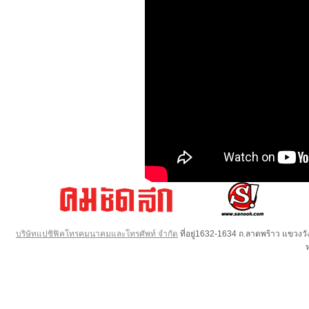
บริษัทแปซิฟิคโทรคมนาคมและโทรศัพท์ จำกัด
ที่อยู่1632-1634 ถ.ลาดพร้าว แขวง