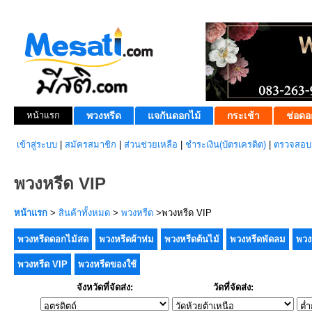
หน้าแรก
พวงหรีด
แจกันดอกไม้
กระเช้า
ช่อดอ
เข้าสู่ระบบ
|
สมัครสมาชิก
|
ส่วนช่วยเหลือ
|
ชำระเงิน(บัตรเครดิต)
|
ตรวจสอบส
พวงหรีด VIP
หน้าแรก
>
สินค้าทั้งหมด
>
พวงหรีด
>พวงหรีด VIP
พวงหรีดดอกไม้สด
พวงหรีดผ้าห่ม
พวงหรีดต้นไม้
พวงหรีดพัดลม
พวง
พวงหรีด VIP
พวงหรีดของใช้
จังหวัดที่จัดส่ง:
วัดที่จัดส่ง: