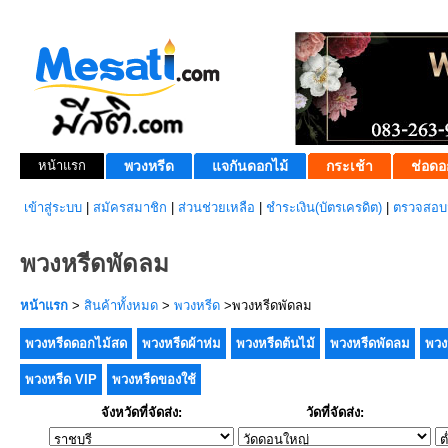
หน้าแรก
พวงหรีด
แจกันดอกไม้
กระเช้า
ช่อดอ
เข้าสู่ระบบ
|
สมัครสมาชิก
|
ส่วนช่วยเหลือ
|
ชำระเงิน(บัตรเครดิต)
|
ตรวจสอบส
พวงหรีดพัดลม
หน้าแรก
>
สินค้าทั้งหมด
>
พวงหรีด
>พวงหรีดพัดลม
พวงหรีดดอกไม้สด
พวงหรีดผ้าห่ม
พวงหรีดต้นไม้
พวงหรีดพัดลม
พวง
พวงหรีด VIP
พวงหรีดของใช้
จังหวัดที่จัดส่ง:
วัดที่จัดส่ง: