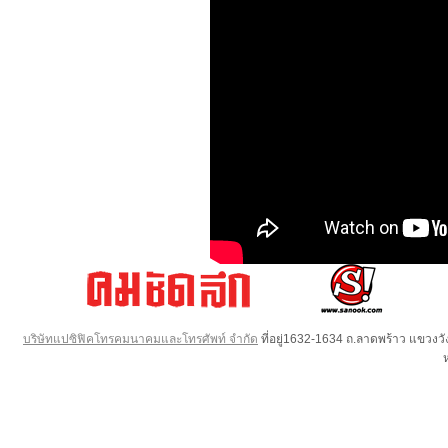
บริษัทแปซิฟิคโทรคมนาคมและโทรศัพท์ จำกัด
ที่อยู่1632-1634 ถ.ลาดพร้าว แขวง