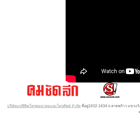
บริษัทแปซิฟิคโทรคมนาคมและโทรศัพท์ จำกัด
ที่อยู่1632-1634 ถ.ลาดพร้าว แขวง