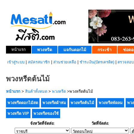
หน้าแรก
พวงหรีด
แจกันดอกไม้
กระเช้า
ช่อดอ
เข้าสู่ระบบ
|
สมัครสมาชิก
|
ส่วนช่วยเหลือ
|
ชำระเงิน(บัตรเครดิต)
|
ตรวจสอบส
พวงหรีดต้นไม้
หน้าแรก
>
สินค้าทั้งหมด
>
พวงหรีด
>พวงหรีดต้นไม้
พวงหรีดดอกไม้สด
พวงหรีดผ้าห่ม
พวงหรีดต้นไม้
พวงหรีดพัดลม
พวง
พวงหรีด VIP
พวงหรีดของใช้
จังหวัดที่จัดส่ง:
วัดที่จัดส่ง: