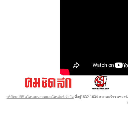
บริษัทแปซิฟิคโทรคมนาคมและโทรศัพท์ จำกัด
ที่อยู่1632-1634 ถ.ลาดพร้าว แขวง