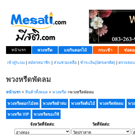
หน้าแรก
พวงหรีด
แจกันดอกไม้
กระเช้า
ช่อดอ
เข้าสู่ระบบ
|
สมัครสมาชิก
|
ส่วนช่วยเหลือ
|
ชำระเงิน(บัตรเครดิต)
|
ตรวจสอบส
พวงหรีดพัดลม
หน้าแรก
>
สินค้าทั้งหมด
>
พวงหรีด
>พวงหรีดพัดลม
พวงหรีดดอกไม้สด
พวงหรีดผ้าห่ม
พวงหรีดต้นไม้
พวงหรีดพัดลม
พวง
พวงหรีด VIP
พวงหรีดของใช้
จังหวัดที่จัดส่ง:
วัดที่จัดส่ง: