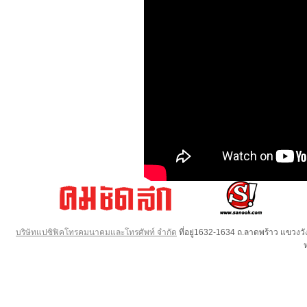
บริษัทแปซิฟิคโทรคมนาคมและโทรศัพท์ จำกัด
ที่อยู่1632-1634 ถ.ลาดพร้าว แขวง