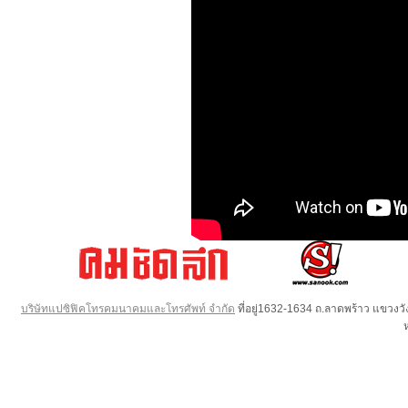
บริษัทแปซิฟิคโทรคมนาคมและโทรศัพท์ จำกัด
ที่อยู่1632-1634 ถ.ลาดพร้าว แขวง