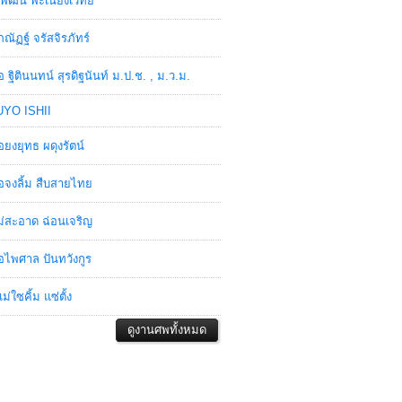
พัฒน์ พะเนียงเวทย์
ภณัฏฐ์ จรัสจิรภัทร์
อ ฐิตินนทน์ สุรดิฐนันท์ ม.ป.ช. , ม.ว.ม.
YO ISHII
อยงยุทธ ผดุงรัตน์
อจงลิ้ม สืบสายไทย
่สะอาด ฉ่อนเจริญ
อไพศาล ปันทวังกูร
ม่ใซคิ้ม แซ่ตั้ง