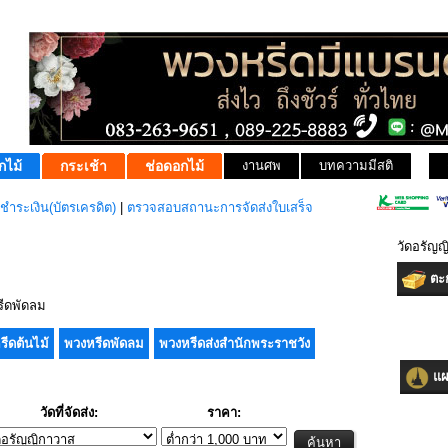
กไม้
กระเช้า
ช่อดอกไม้
งานศพ
บทความมีสติ
ชำระเงิน(บัตรเครดิต)
|
ตรวจสอบสถานะการจัดส่งใบเสร็จ
วัดอรัญญ
ตะก
ีดพัดลม
รีดต้นไม้
พวงหรีดพัดลม
พวงหรีดส่งสำนักพระราชวัง
แผน
วัดที่จัดส่ง:
ราคา: