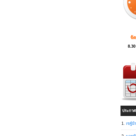
จั
8.30
ประกาศ
เขฐ์ม