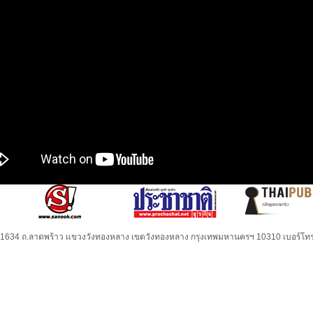
32-1634 ถ.ลาดพร้าว แขวงวังทองหลาง เขตวังทองหลาง กรุงเทพมหานครฯ 10310 เบอร์โทร