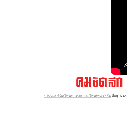
บริษัทแปซิฟิคโทรคมนาคมและโทรศัพท์ จำกัด
ที่อยู่16