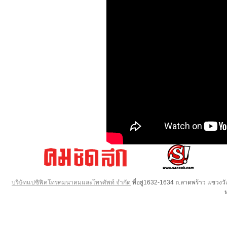
บริษัทแปซิฟิคโทรคมนาคมและโทรศัพท์ จำกัด
ที่อยู่1632-1634 ถ.ลาดพร้าว แขวง