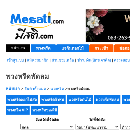
หน้าแรก
พวงหรีด
แจกันดอกไม้
กระเช้า
ช่อดอ
เข้าสู่ระบบ
|
สมัครสมาชิก
|
ส่วนช่วยเหลือ
|
ชำระเงิน(บัตรเครดิต)
|
ตรวจสอบส
พวงหรีดพัดลม
หน้าแรก
>
สินค้าทั้งหมด
>
พวงหรีด
>พวงหรีดพัดลม
พวงหรีดดอกไม้สด
พวงหรีดผ้าห่ม
พวงหรีดต้นไม้
พวงหรีดพัดลม
พวง
พวงหรีด VIP
พวงหรีดของใช้
จังหวัดที่จัดส่ง:
วัดที่จัดส่ง: